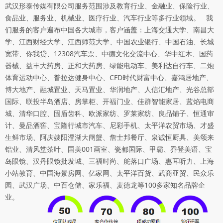
武汉形泰传媒有限公司服务范围涉及教育行业、金融业、保险行业、
食品业、服务业、机械业、医疗行业、汽车行业等多行业领域。 我
们服务的客户遍布中国各大城市，客户涵盖：上海交通大学、南昌大
学、江西财经大学、江西师范大学、中国农业银行、中国石油、长城
宽带、你我贷、12308汽车票、中德文化交流中心、华中红木、国药
器械、益丰大药房、正和大药房、绿能电动车、美利达自行车、二炮
体育运动中心、普拉达健身中心、CFD时代财富中心、嘉鸿居地产、
博大地产、融城置业、天马置业、华润地产、人信汇地产、光谷总部
国际、联投半岛酒店、房掌柜、开福门业、佳群智能家居、蓝焰电商
城、清华口腔、固盾齿科、欧派家纺、罗莱家纺、良品铺子、恒通审
计、曼品酒窖、宝隆行城市汽车、尼彩手机、太平洋农贸市场、才盛
生鲜市场、阿庆嫂阳澄湖大闸蟹、詹士邦餐厅、泉诚恒厨具、美颂来
铝业、清风堂茶叶、国美001画室、瓷都国际、甲霸、乔登美语、宝
岛眼镜、汉丹眼镜批发城、三福时尚、舵落口广场、惠耳听力、上海
小站教育、中国海景房网、亿家网、太平洋百货、武商亚贸、民众乐
园、武汉广场、中百仓储、家乐福、麦德龙等100多家知名品牌企
业。