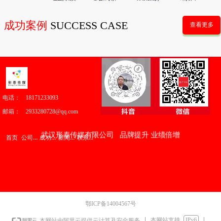
成功案例
SUCCESS CASE
查看更多
您还没有选择分类数据，请先选择数据
电话：
18171233093
邮箱：
2933280728@qq.com
武汉形泰传媒有限公司 品牌提升 业绩倍增
公司介绍
成功案例
新闻中心
联系我们
首页
鄂ICP备14004567号
本网站支持
IPv6
本网站由阿里云提供云计算及安全服务