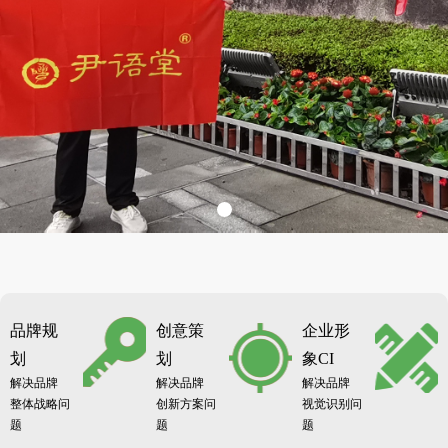
品牌规
创意策
企业形
划
划
象CI
解决品牌
解决品牌
解决品牌
整体战略问
创新方案问
视觉识别问
题
题
题