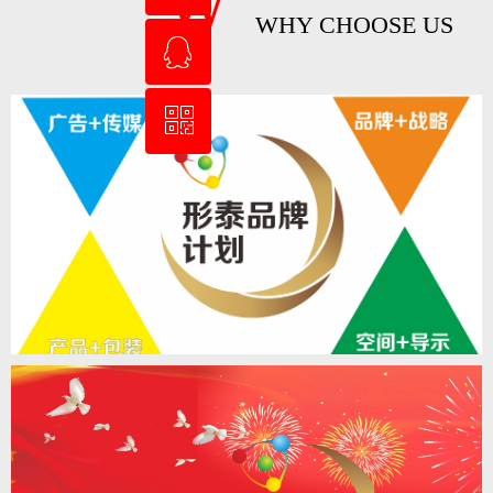
W
WHY CHOOSE US
ꁗ
18171233093
ꀥ
QQ客服
微信二维码