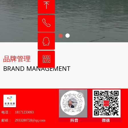
ꁸ
ꂅ
回到顶部
ꁗ
18171233093
品牌管理
ꀥ
QQ客服
BRAND MANAGEMENT
微信二维码
您还没有选择分类数据，请先选择数据
电话：
18171233093
邮箱：
2933280728@qq.com