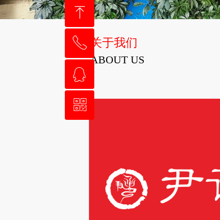
ꁸ
ꂅ
关于我们
回到顶部
ABOUT US
ꁗ
18171233093
ꀥ
QQ客服
微信二维码