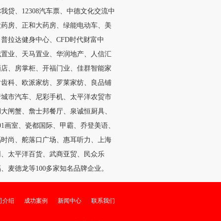
你我贷、
12308汽车票、中德文化交流中
大药房、正和大药房、绿能电动车、美
普拉达健身中心、CFD时代财富中
城置业、天马置业、华润地产、人信汇
酒店、房掌柜、开福门业、佳群智能家
盾齿科、欧派家纺、罗莱家纺、良品铺
行城市汽车、尼彩手机、太平洋农贸市
湖大闸蟹、詹士邦餐厅、泉诚恒厨具、
01画室、瓷都国际、甲霸、乔登美语、
福时尚、舵落口广场、惠耳听力、上海
网、太平洋百货、武商亚贸、民众乐
、麦德龙等100多家知名品牌企业。
司介绍
成功案例
新闻中心
联系我们